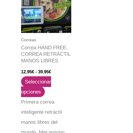
desde
tiene
12.95€
hasta
múltiples
39.95€
variantes.
Las
Correas
Correa HAND FREE.
opciones
CORREA RETRÁCTIL
se
MANOS LIBRES
pueden
12.95
€
-
39.95
€
elegir
Seleccionar
en
opciones
la
Primera correa
página
inteligente retráctil
de
manos libres del
producto
mundo. Mecanismo