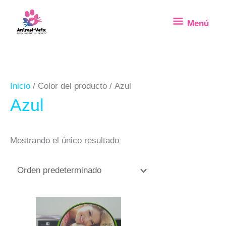
Ir
Menú
Menú
al
contenido
Inicio
/ Color del producto / Azul
Azul
Mostrando el único resultado
Rango
Este
de
precios:
producto