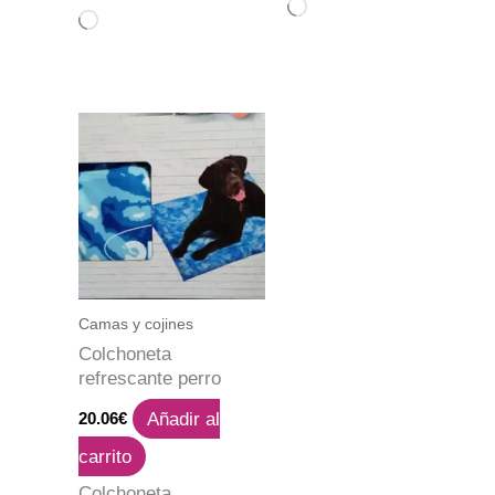
Cargando...
Cargando...
Camas y cojines
Colchoneta
refrescante perro
Añadir al
20.06
€
carrito
Colchoneta