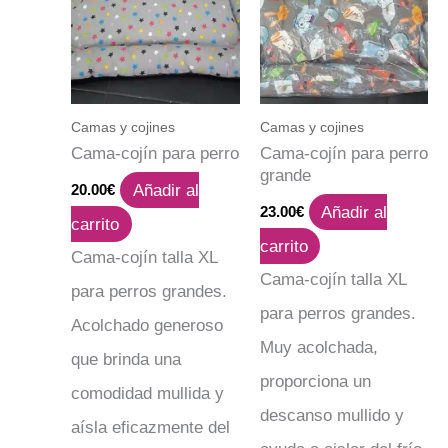
Camas y cojines
Camas y cojines
Cama-cojín para perro
Cama-cojín para perro
grande
Añadir al
20.00
€
Añadir al
23.00
€
carrito
carrito
Cama-cojín talla XL
Cama-cojín talla XL
para perros grandes.
para perros grandes.
Acolchado generoso
Muy acolchada,
que brinda una
proporciona un
comodidad mullida y
descanso mullido y
aísla eficazmente del