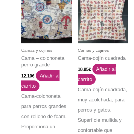
Camas y cojines
Camas y cojines
Cama – colchoneta
Cama-cojín cuadrada
perro grande
Añadir al
18.95
€
Añadir al
12.10
€
carrito
carrito
Cama-cojín cuadrada,
Cama-colchoneta
muy acolchada, para
para perros grandes
perros y gatos.
con relleno de foam.
Superficie mullida y
Proporciona un
confortable que