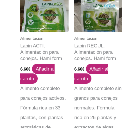
Alimentación
Alimentación
Lapin ACTI.
Lapin REGUL.
Alimentación para
Alimentación para
conejos. Hami form
conejos. Hami form
Añadir al
Añadir al
6.60
€
6.60
€
carrito
carrito
Alimento completo
Alimento completo sin
para conejos activos.
granos para conejos
Fórmula rica en 33
normales. Fórmula
plantas, con plantas
rica en 26 plantas y
aromáticas de
extractos de algas.