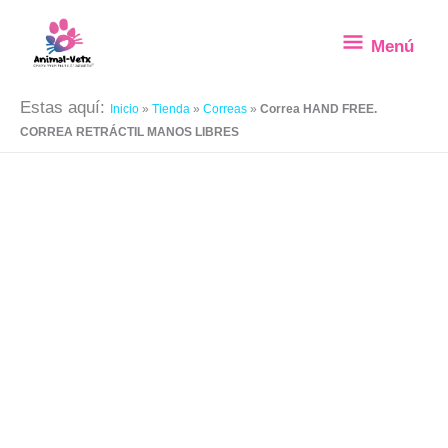
Ir
Menú
Menú
al
contenido
Estas aquí:
Inicio
»
Tienda
»
Correas
»
Correa HAND FREE.
CORREA RETRÁCTIL MANOS LIBRES
Correa
Rango
HAND
de
FREE.
precios:
CORREA
desde
RETRÁCTIL
12.95€
MANOS
hasta
LIBRES
39.95€